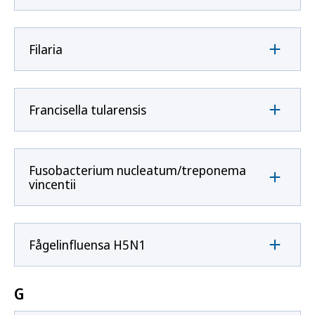
Filaria
Francisella tularensis
Fusobacterium nucleatum/treponema
vincentii
Fågelinfluensa H5N1
G