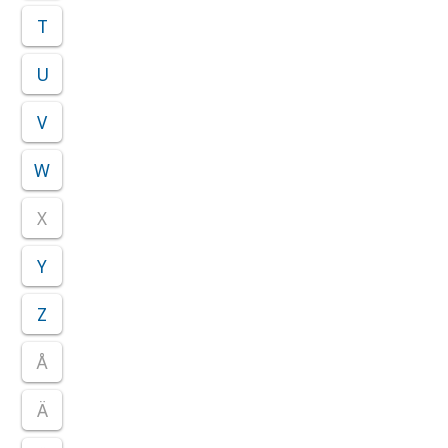
T
U
V
W
X
Y
Z
Å
Ä