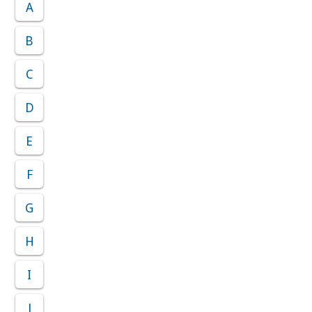
A
B
C
D
E
F
G
H
I
J