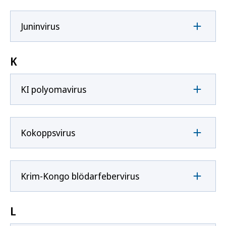
Juninvirus
K
KI polyomavirus
Kokoppsvirus
Krim-Kongo blödarfebervirus
L