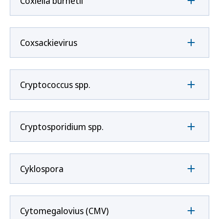
Coxíella burnetii
Coxsackievirus
Cryptococcus spp.
Cryptosporidium spp.
Cyklospora
Cytomegalovius (CMV)