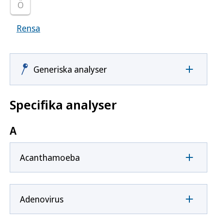
Ö
Rensa
Visar samtliga smittoämnen
Generiska analyser
Specifika analyser
A
Acanthamoeba
Adenovirus