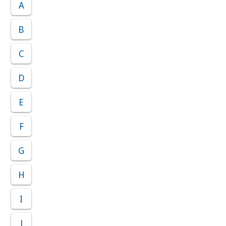
A
B
C
D
E
F
G
H
I
J