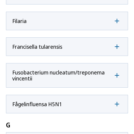
Filaria
Francisella tularensis
Fusobacterium nucleatum/treponema
vincentii
Fågelinfluensa H5N1
G