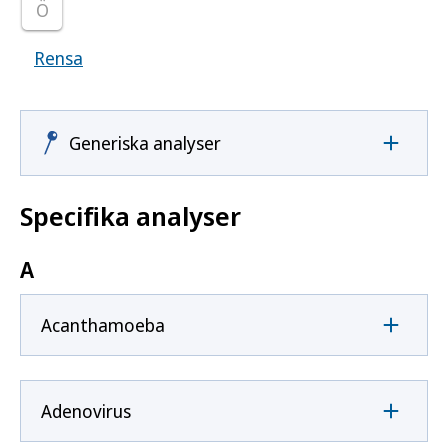
Ö
Rensa
Visar samtliga smittoämnen
Generiska analyser
Specifika analyser
A
Acanthamoeba
Adenovirus