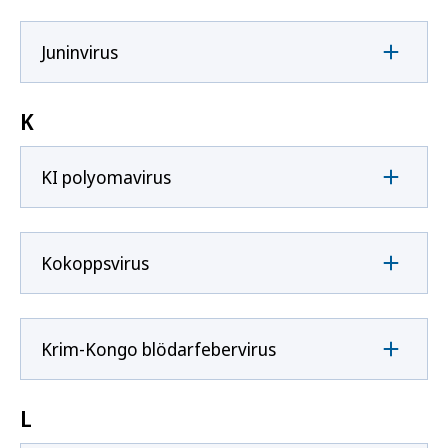
Juninvirus
K
KI polyomavirus
Kokoppsvirus
Krim-Kongo blödarfebervirus
L