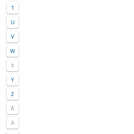
T
U
V
W
X
Y
Z
Å
Ä