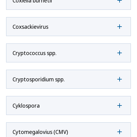
Coxíella burnetii
Coxsackievirus
Cryptococcus spp.
Cryptosporidium spp.
Cyklospora
Cytomegalovius (CMV)