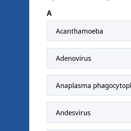
A
Acanthamoeba
Adenovirus
Anaplasma phagocytop
Andesvirus