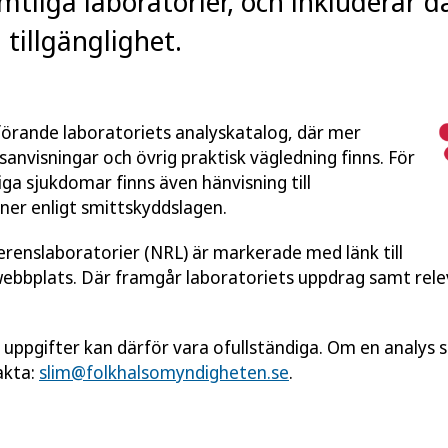
mtliga laboratorier, och inkluderar 
tillgänglighet.
utförande laboratoriets analyskatalog, där mer
anvisningar och övrig praktisk vägledning finns. För
ga sjukdomar finns även hänvisning till
ner enligt smittskyddslagen.
ferenslaboratorier (NRL) är markerade med länk till
webbplats. Där framgår laboratoriets uppdrag samt rel
a uppgifter kan därför vara ofullständiga. Om en analys sa
akta:
slim@folkhalsomyndigheten.se
.