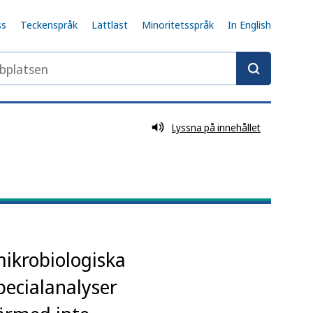
ss
Teckenspråk
Lättläst
Minoritetsspråk
In English
latsen
Lyssna på innehållet
mikrobiologiska
pecialanalyser