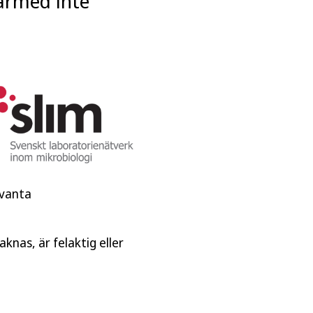
därmed inte
evanta
knas, är felaktig eller