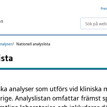
Pre
Sök på webbp
nalyser
Nationell analyslista
ista
ska analyser som utförs vid kliniska 
erige. Analyslistan omfattar främst s