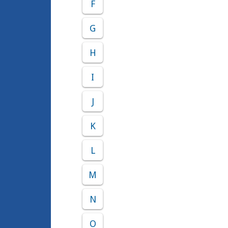
F
G
H
I
J
K
L
M
N
O