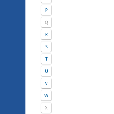
P
Q
R
S
T
U
V
W
X