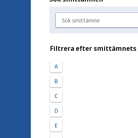
Sök smittämne
Filtrera efter smittämnets
A
B
C
D
E