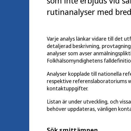
som inte erbjuds vid sa
rutinanalyser med bred 
Varje analys länkar vidare till det 
detaljerad beskrivning, provtagnings
analyser som avser anmälningsplikti
Folkhälsomyndighetens falldefinitio
Analyser kopplade till nationella re
respektive referenslaboratoriums 
kontaktuppgifter.
Listan är under utveckling, och viss
behöver uppdateras, vänligen kont
Sök smittämnen