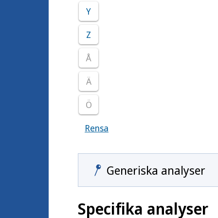
Y
Z
Å
Ä
Ö
Rensa
Visar samtliga smittoämnen
Generiska analyser
Specifika analyser