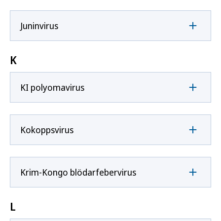
Juninvirus
K
KI polyomavirus
Kokoppsvirus
Krim-Kongo blödarfebervirus
L