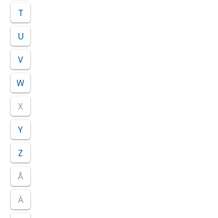
T
U
V
W
X
Y
Z
Å
Ä