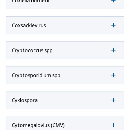
Coxíella burnetii
Coxsackievirus
Cryptococcus spp.
Cryptosporidium spp.
Cyklospora
Cytomegalovius (CMV)