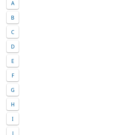
A
B
C
D
E
F
G
H
I
J