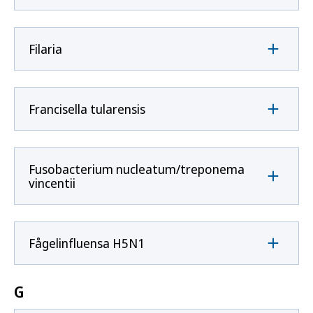
Filaria
Francisella tularensis
Fusobacterium nucleatum/treponema
vincentii
Fågelinfluensa H5N1
G