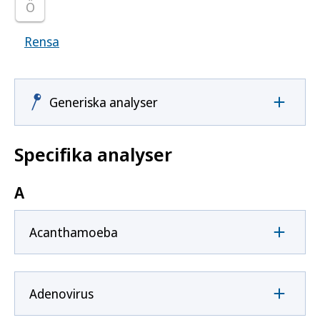
Ö
Rensa
Visar samtliga smittoämnen
Generiska analyser
Specifika analyser
A
Acanthamoeba
Adenovirus