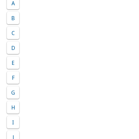
A
B
C
D
E
F
G
H
I
J