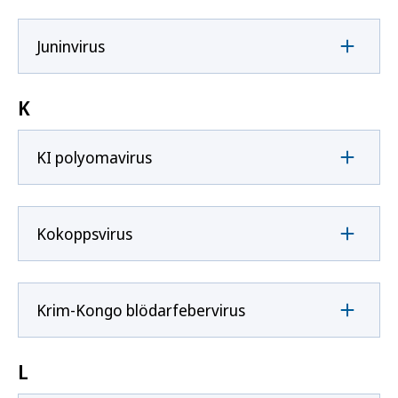
Juninvirus
K
KI polyomavirus
Kokoppsvirus
Krim-Kongo blödarfebervirus
L