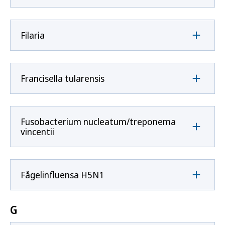
Filaria
Francisella tularensis
Fusobacterium nucleatum/treponema
vincentii
Fågelinfluensa H5N1
G