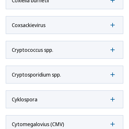
Coxíella burnetii
Coxsackievirus
Cryptococcus spp.
Cryptosporidium spp.
Cyklospora
Cytomegalovius (CMV)