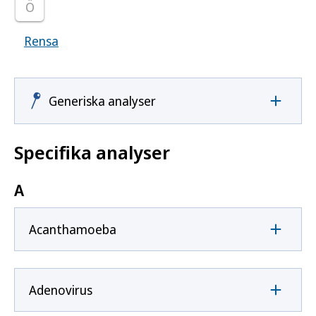
Ö
Rensa
Visar samtliga smittoämnen
Generiska analyser
Specifika analyser
A
Acanthamoeba
Adenovirus