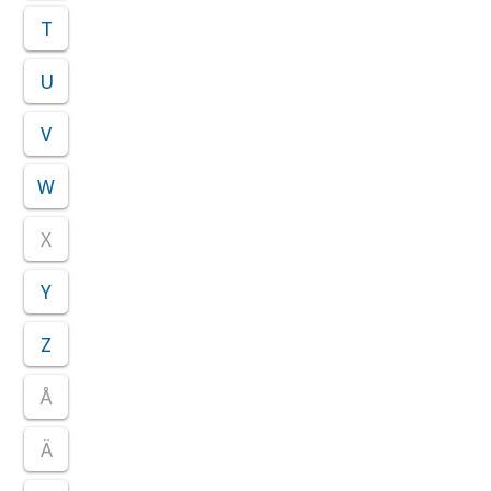
T
U
V
W
X
Y
Z
Å
Ä