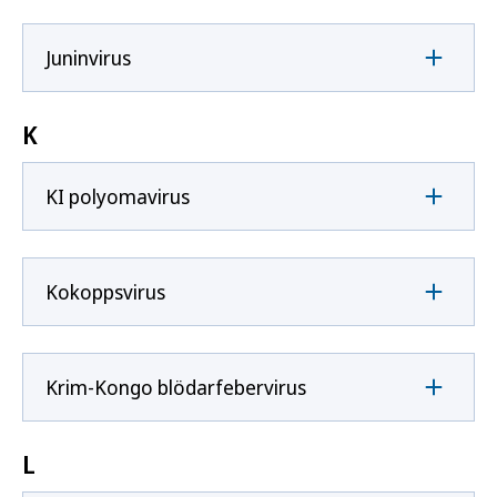
Juninvirus
K
KI polyomavirus
Kokoppsvirus
Krim-Kongo blödarfebervirus
L