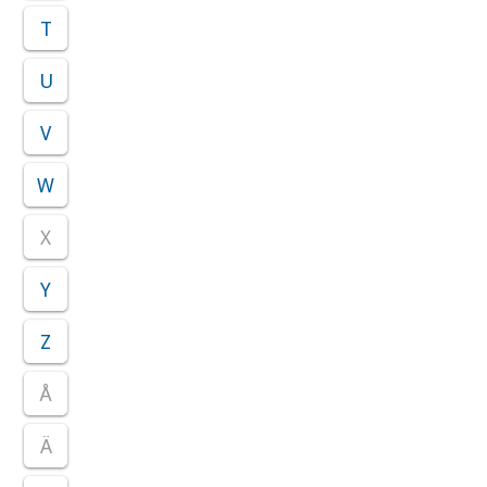
T
U
V
W
X
Y
Z
Å
Ä