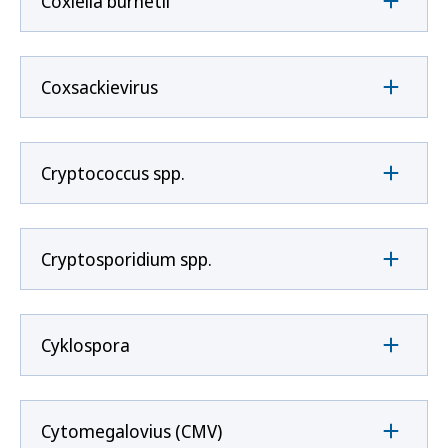
Coxíella burnetii
Coxsackievirus
Cryptococcus spp.
Cryptosporidium spp.
Cyklospora
Cytomegalovius (CMV)