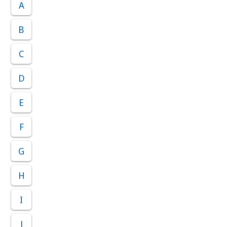
A
B
C
D
E
F
G
H
I
J