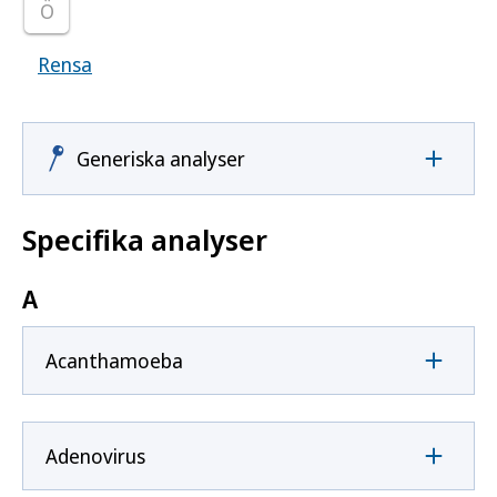
Ö
Rensa
Visar samtliga smittoämnen
Generiska analyser
Specifika analyser
A
Acanthamoeba
Adenovirus