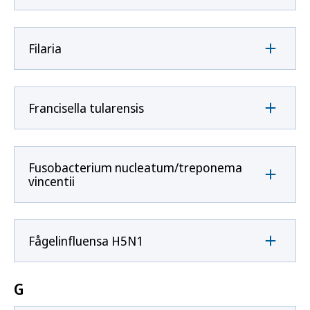
Filaria
Francisella tularensis
Fusobacterium nucleatum/treponema
vincentii
Fågelinfluensa H5N1
G