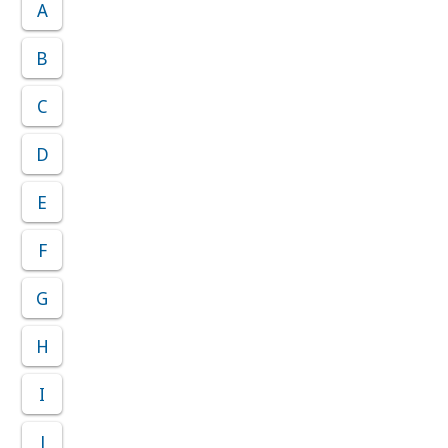
A
B
C
D
E
F
G
H
I
J