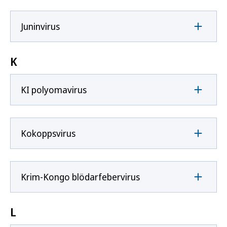
Juninvirus
K
KI polyomavirus
Kokoppsvirus
Krim-Kongo blödarfebervirus
L