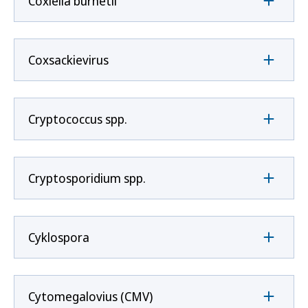
Coxíella burnetii
Coxsackievirus
Cryptococcus spp.
Cryptosporidium spp.
Cyklospora
Cytomegalovius (CMV)