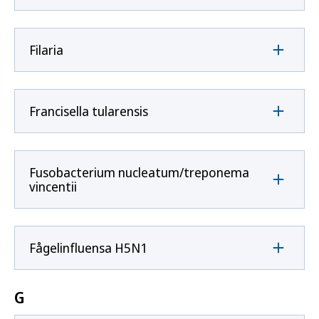
Filaria
Francisella tularensis
Fusobacterium nucleatum/treponema
vincentii
Fågelinfluensa H5N1
G