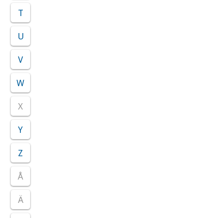
T
U
V
W
X
Y
Z
Å
Ä