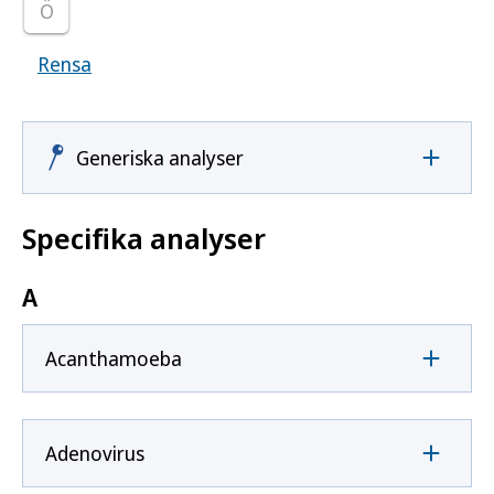
Ö
Rensa
Visar samtliga smittoämnen
Generiska analyser
Specifika analyser
A
Acanthamoeba
Adenovirus