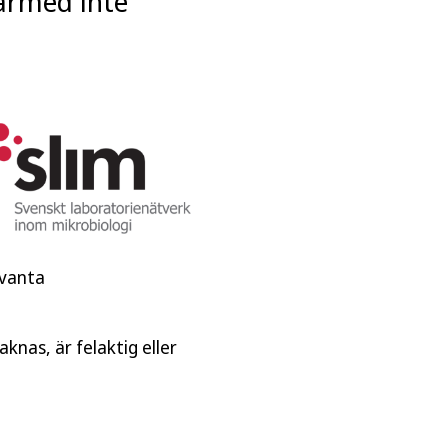
därmed inte
evanta
knas, är felaktig eller