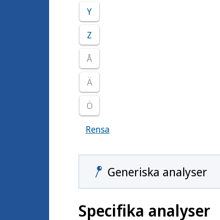
Y
Z
Å
Ä
Ö
Rensa
Visar samtliga smittoämnen
Generiska analyser
Specifika analyser