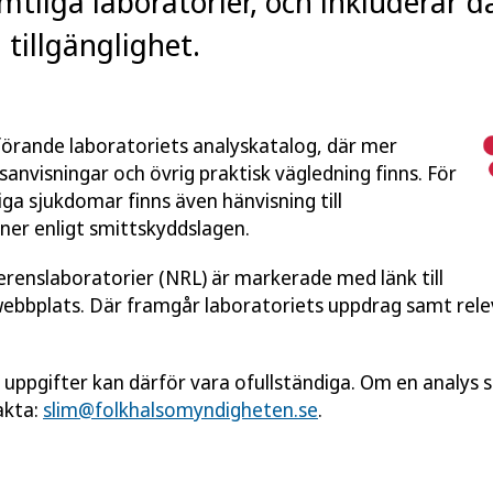
mtliga laboratorier, och inkluderar 
tillgänglighet.
utförande laboratoriets analyskatalog, där mer
anvisningar och övrig praktisk vägledning finns. För
ga sjukdomar finns även hänvisning till
ner enligt smittskyddslagen.
ferenslaboratorier (NRL) är markerade med länk till
webbplats. Där framgår laboratoriets uppdrag samt rel
a uppgifter kan därför vara ofullständiga. Om en analys sa
akta:
slim@folkhalsomyndigheten.se
.