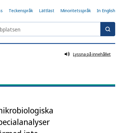
ss
Teckenspråk
Lättläst
Minoritetsspråk
In English
latsen
Lyssna på innehållet
mikrobiologiska
pecialanalyser