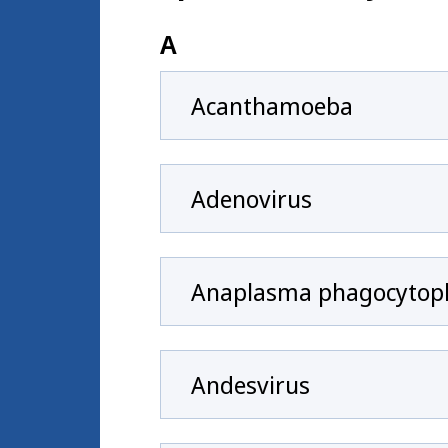
A
Acanthamoeba
Adenovirus
Anaplasma phagocytop
Andesvirus