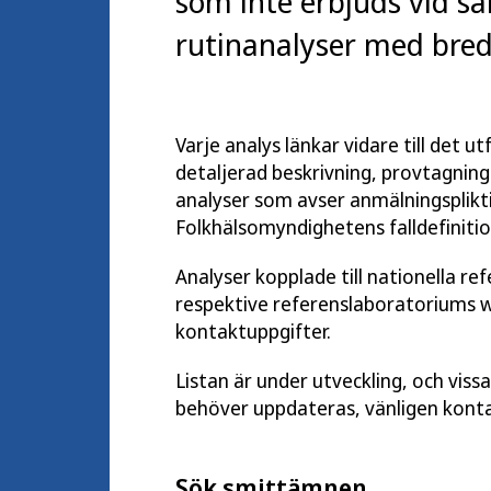
som inte erbjuds vid sa
rutinanalyser med bred 
Varje analys länkar vidare till det 
detaljerad beskrivning, provtagnings
analyser som avser anmälningsplikti
Folkhälsomyndighetens falldefinitio
Analyser kopplade till nationella re
respektive referenslaboratoriums 
kontaktuppgifter.
Listan är under utveckling, och viss
behöver uppdateras, vänligen kont
Sök smittämnen