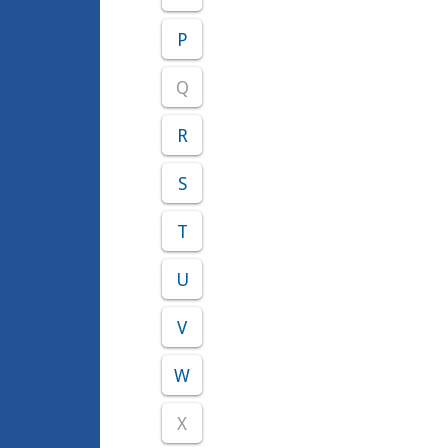
P
Q
R
S
T
U
V
W
X