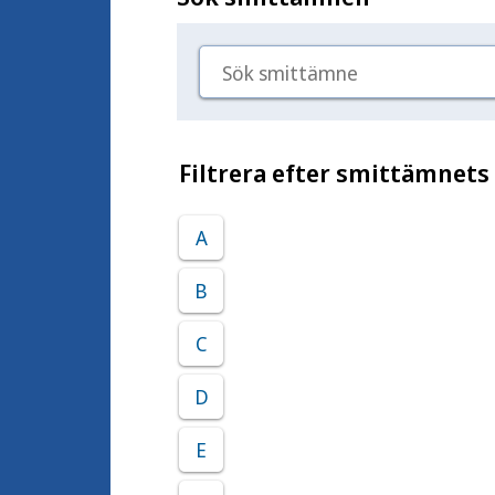
Sök smittämne
Filtrera efter smittämnets
A
B
C
D
E