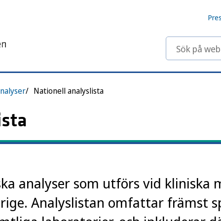
Pre
Sök på webbp
nalyser
Nationell analyslista
ista
ska analyser som utförs vid kliniska 
erige. Analyslistan omfattar främst s