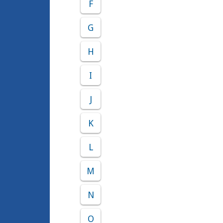
F
G
H
I
J
K
L
M
N
O