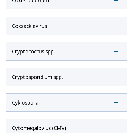
Coxíella burnetii
Coxsackievirus
Cryptococcus spp.
Cryptosporidium spp.
Cyklospora
Cytomegalovius (CMV)