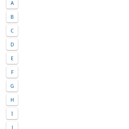
A
B
C
D
E
F
G
H
I
J