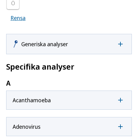
Ö
Rensa
Visar samtliga smittoämnen
Generiska analyser
Specifika analyser
A
Acanthamoeba
Adenovirus