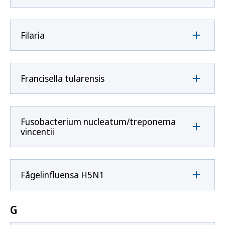
Filaria
Francisella tularensis
Fusobacterium nucleatum/treponema
vincentii
Fågelinfluensa H5N1
G