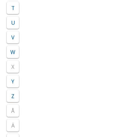
T
U
V
W
X
Y
Z
Å
Ä