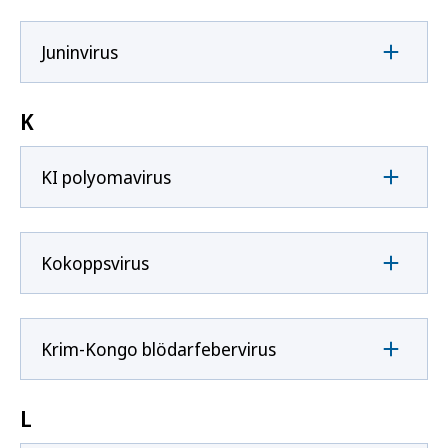
Juninvirus
K
KI polyomavirus
Kokoppsvirus
Krim-Kongo blödarfebervirus
L