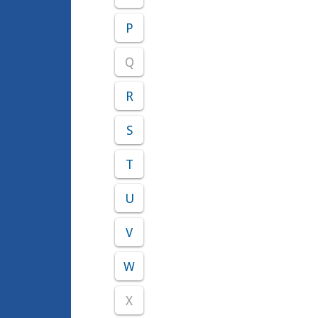
P
Q
R
S
T
U
V
W
X