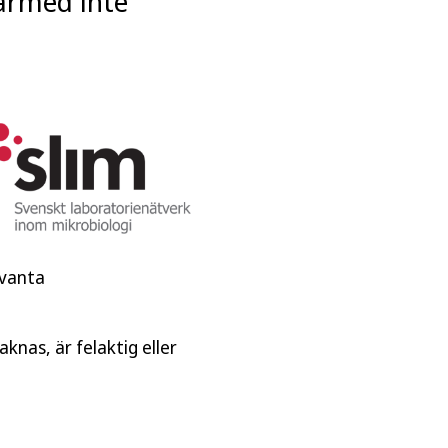
därmed inte
evanta
knas, är felaktig eller