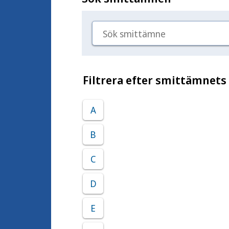
Sök smittämne
Filtrera efter smittämnets
A
B
C
D
E