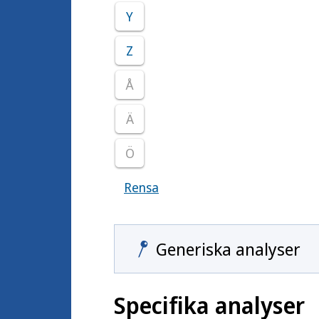
Y
Z
Å
Ä
Ö
Rensa
Visar samtliga smittoämnen
Generiska analyser
Specifika analyser