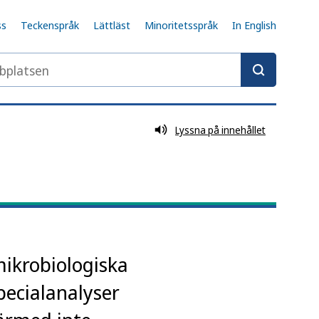
ss
Teckenspråk
Lättläst
Minoritetsspråk
In English
latsen
Lyssna på innehållet
mikrobiologiska
pecialanalyser