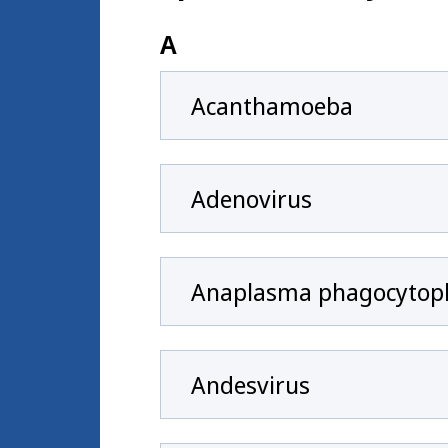
A
Acanthamoeba
Adenovirus
Anaplasma phagocytop
Andesvirus