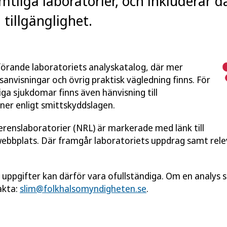
mtliga laboratorier, och inkluderar 
tillgänglighet.
utförande laboratoriets analyskatalog, där mer
anvisningar och övrig praktisk vägledning finns. För
ga sjukdomar finns även hänvisning till
ner enligt smittskyddslagen.
ferenslaboratorier (NRL) är markerade med länk till
webbplats. Där framgår laboratoriets uppdrag samt rel
a uppgifter kan därför vara ofullständiga. Om en analys sa
akta:
slim@folkhalsomyndigheten.se
.