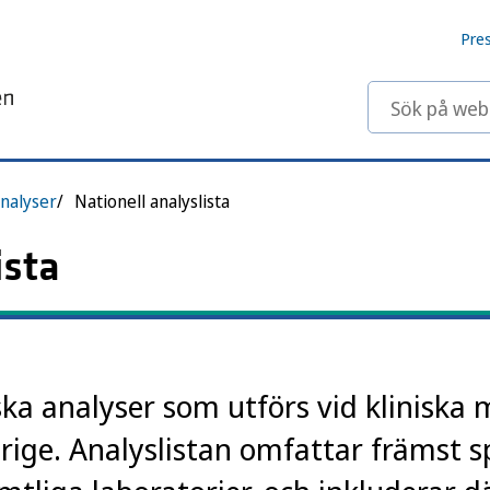
Pre
Sök på webbp
nalyser
Nationell analyslista
ista
ska analyser som utförs vid kliniska 
erige. Analyslistan omfattar främst s