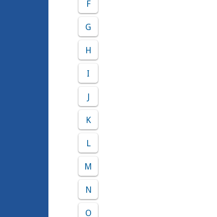
F
G
H
I
J
K
L
M
N
O