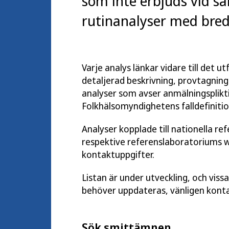
som inte erbjuds vid sa
rutinanalyser med bred 
Varje analys länkar vidare till det 
detaljerad beskrivning, provtagnings
analyser som avser anmälningsplikti
Folkhälsomyndighetens falldefinitio
Analyser kopplade till nationella re
respektive referenslaboratoriums 
kontaktuppgifter.
Listan är under utveckling, och viss
behöver uppdateras, vänligen kont
Sök smittämnen