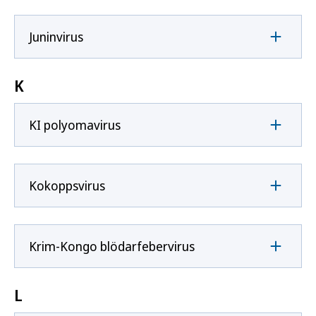
Juninvirus
K
KI polyomavirus
Kokoppsvirus
Krim-Kongo blödarfebervirus
L