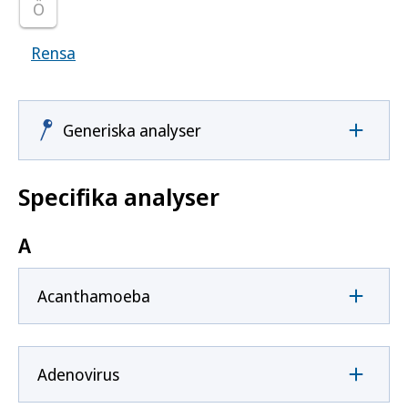
Ö
Rensa
Visar samtliga smittoämnen
Generiska analyser
Specifika analyser
A
Acanthamoeba
Adenovirus