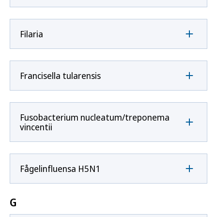
Filaria
Francisella tularensis
Fusobacterium nucleatum/treponema
vincentii
Fågelinfluensa H5N1
G