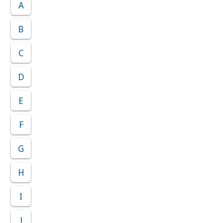
A
B
C
D
E
F
G
H
I
J