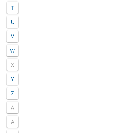
T
U
V
W
X
Y
Z
Å
Ä