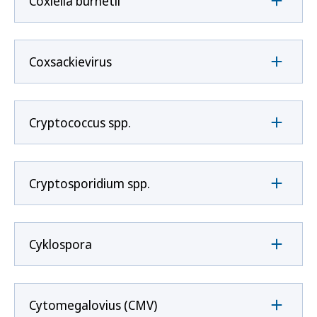
Coxíella burnetii
Coxsackievirus
Cryptococcus spp.
Cryptosporidium spp.
Cyklospora
Cytomegalovius (CMV)