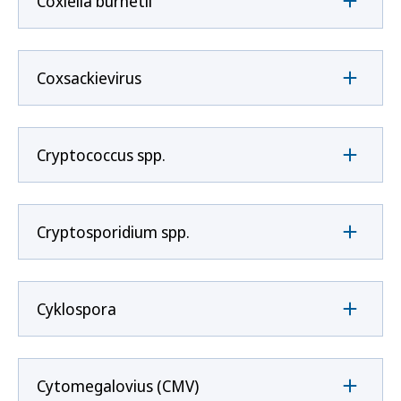
Coxíella burnetii
Coxsackievirus
Cryptococcus spp.
Cryptosporidium spp.
Cyklospora
Cytomegalovius (CMV)