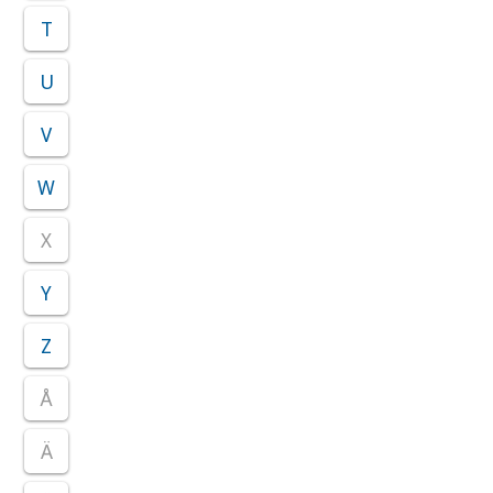
T
U
V
W
X
Y
Z
Å
Ä