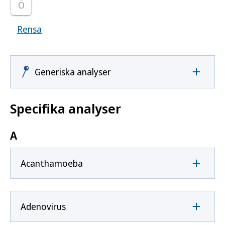
Ö
Rensa
Visar samtliga smittoämnen
Generiska analyser
Specifika analyser
A
Acanthamoeba
Adenovirus