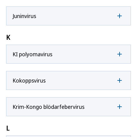
Juninvirus
K
KI polyomavirus
Kokoppsvirus
Krim-Kongo blödarfebervirus
L