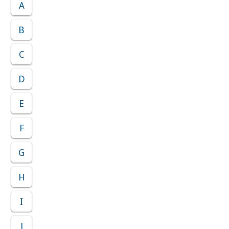
A
B
C
D
E
F
G
H
I
J