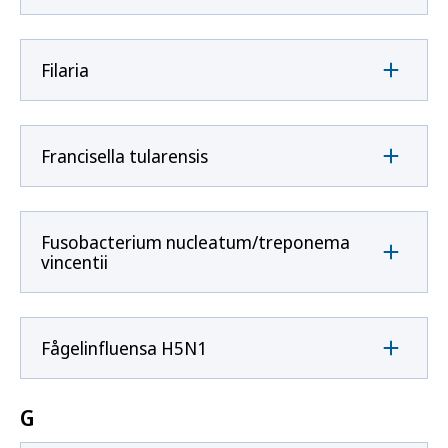
Filaria
Francisella tularensis
Fusobacterium nucleatum/treponema
vincentii
Fågelinfluensa H5N1
G