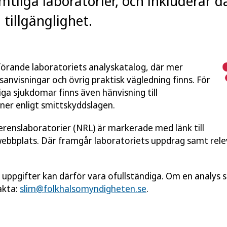
mtliga laboratorier, och inkluderar 
tillgänglighet.
utförande laboratoriets analyskatalog, där mer
anvisningar och övrig praktisk vägledning finns. För
ga sjukdomar finns även hänvisning till
ner enligt smittskyddslagen.
ferenslaboratorier (NRL) är markerade med länk till
webbplats. Där framgår laboratoriets uppdrag samt rel
a uppgifter kan därför vara ofullständiga. Om en analys sa
akta:
slim@folkhalsomyndigheten.se
.