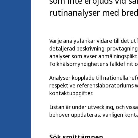
som inte erbjuds vid sa
rutinanalyser med bred 
Varje analys länkar vidare till det 
detaljerad beskrivning, provtagnings
analyser som avser anmälningsplikti
Folkhälsomyndighetens falldefinitio
Analyser kopplade till nationella re
respektive referenslaboratoriums 
kontaktuppgifter.
Listan är under utveckling, och viss
behöver uppdateras, vänligen kont
Sök smittämnen