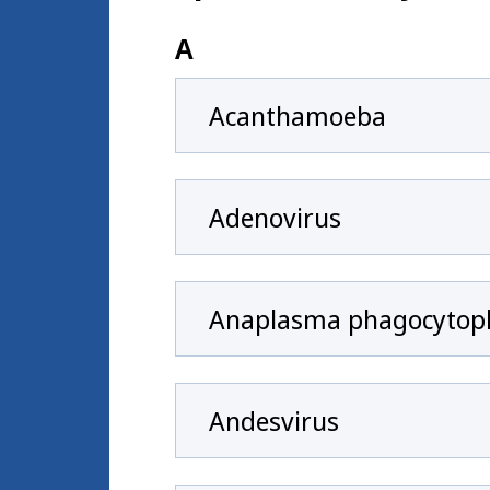
A
Acanthamoeba
Adenovirus
Anaplasma phagocytop
Andesvirus