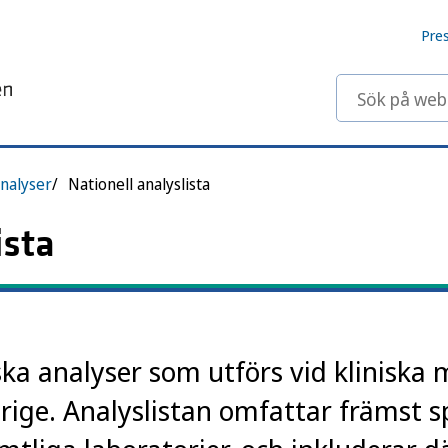
Pre
Sök på webbp
nalyser
Nationell analyslista
ista
ska analyser som utförs vid kliniska 
erige. Analyslistan omfattar främst s