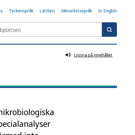
ss
Teckenspråk
Lättläst
Minoritetsspråk
In English
latsen
Lyssna på innehållet
mikrobiologiska
pecialanalyser