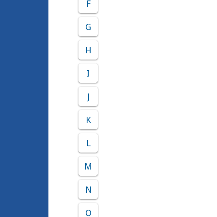
F
G
H
I
J
K
L
M
N
O