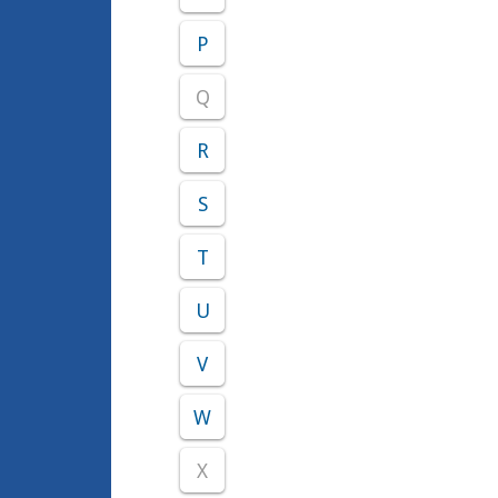
P
Q
R
S
T
U
V
W
X