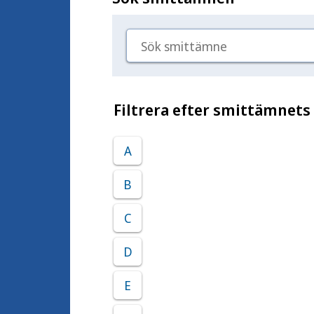
Sök smittämne
Filtrera efter smittämnets
A
B
C
D
E