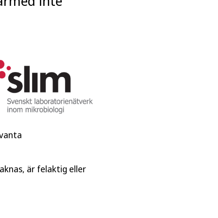
därmed inte
evanta
knas, är felaktig eller