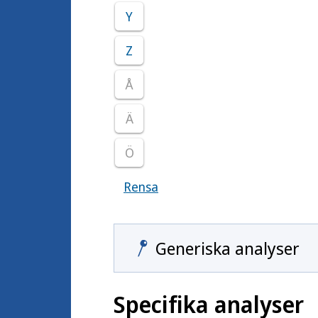
Y
Z
Å
Ä
Ö
Rensa
Visar samtliga smittoämnen
Generiska analyser
Specifika analyser