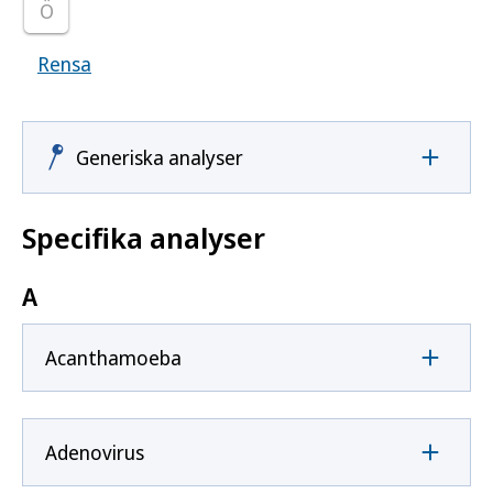
Ö
Rensa
Visar samtliga smittoämnen
Generiska analyser
Specifika analyser
A
Acanthamoeba
Adenovirus