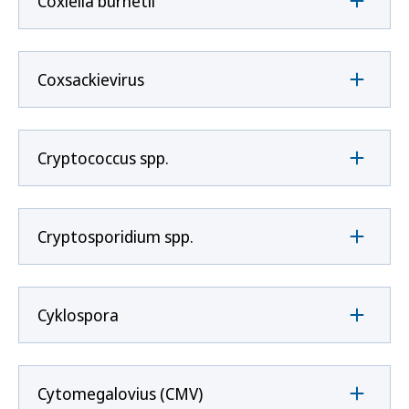
Coxíella burnetii
Coxsackievirus
Cryptococcus spp.
Cryptosporidium spp.
Cyklospora
Cytomegalovius (CMV)