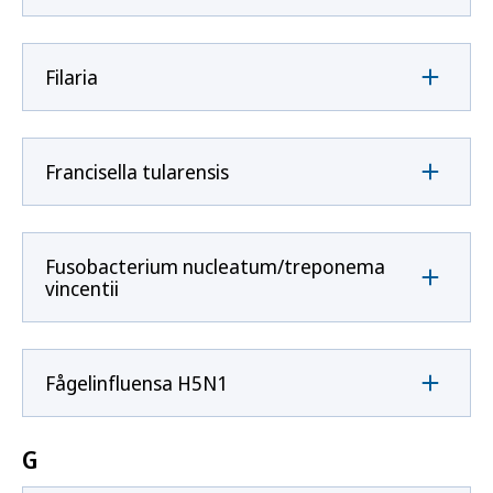
Filaria
Francisella tularensis
Fusobacterium nucleatum/treponema
vincentii
Fågelinfluensa H5N1
G