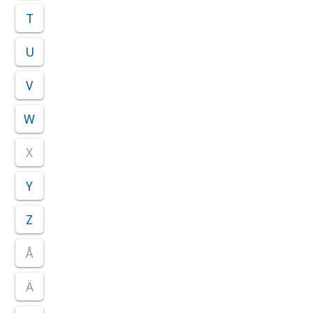
T
U
V
W
X
Y
Z
Å
Ä