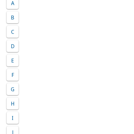
A
B
C
D
E
F
G
H
I
J