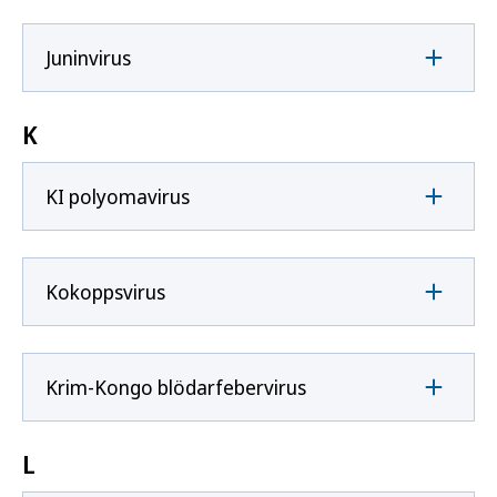
Juninvirus
K
KI polyomavirus
Kokoppsvirus
Krim-Kongo blödarfebervirus
L