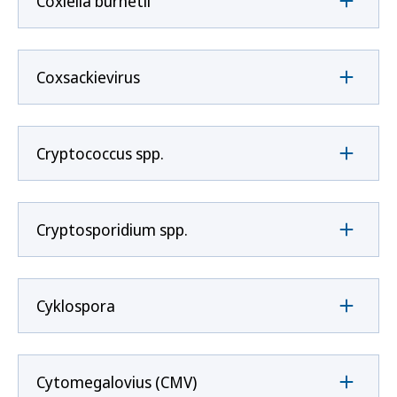
Coxíella burnetii
Coxsackievirus
Cryptococcus spp.
Cryptosporidium spp.
Cyklospora
Cytomegalovius (CMV)