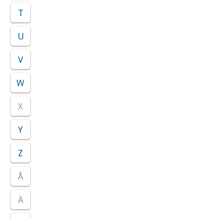
T
U
V
W
X
Y
Z
Å
Ä