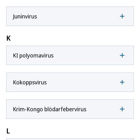
Juninvirus
K
KI polyomavirus
Kokoppsvirus
Krim-Kongo blödarfebervirus
L