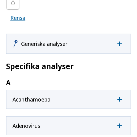
Ö
Rensa
Visar samtliga smittoämnen
Generiska analyser
Specifika analyser
A
Acanthamoeba
Adenovirus