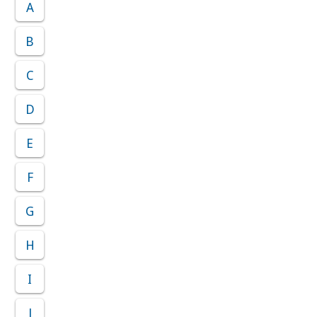
A
B
C
D
E
F
G
H
I
J