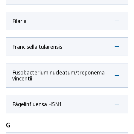
Filaria
Francisella tularensis
Fusobacterium nucleatum/treponema
vincentii
Fågelinfluensa H5N1
G