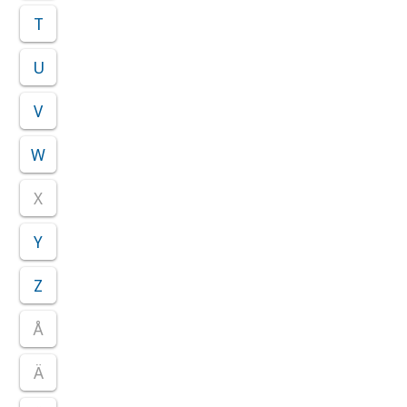
T
U
V
W
X
Y
Z
Å
Ä