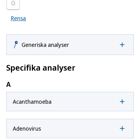
Ö
Rensa
Visar samtliga smittoämnen
Generiska analyser
Specifika analyser
A
Acanthamoeba
Adenovirus