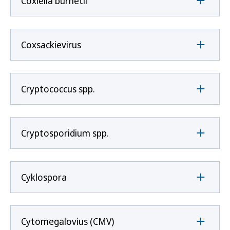
Coxíella burnetii
Coxsackievirus
Cryptococcus spp.
Cryptosporidium spp.
Cyklospora
Cytomegalovius (CMV)