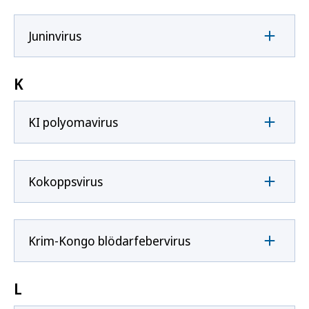
Juninvirus
K
KI polyomavirus
Kokoppsvirus
Krim-Kongo blödarfebervirus
L