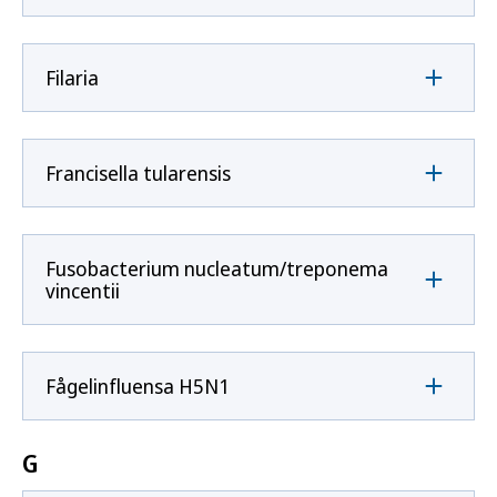
Filaria
Francisella tularensis
Fusobacterium nucleatum/treponema
vincentii
Fågelinfluensa H5N1
G