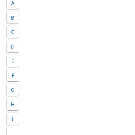
A
B
C
D
E
F
G
H
I
J