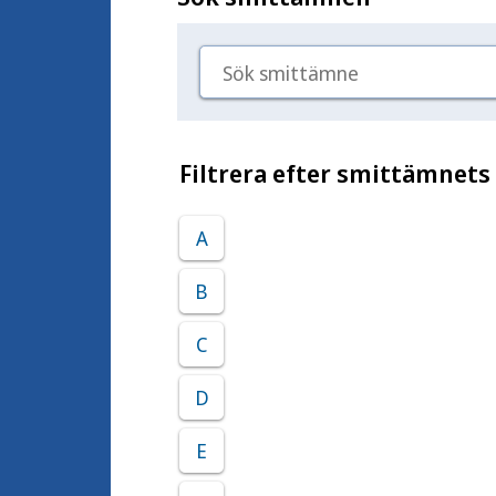
Sök smittämne
Filtrera efter smittämnets
A
B
C
D
E