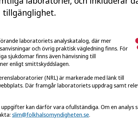
mtliga laboratorier, och inkluderar 
tillgänglighet.
utförande laboratoriets analyskatalog, där mer
anvisningar och övrig praktisk vägledning finns. För
ga sjukdomar finns även hänvisning till
ner enligt smittskyddslagen.
ferenslaboratorier (NRL) är markerade med länk till
webbplats. Där framgår laboratoriets uppdrag samt rel
a uppgifter kan därför vara ofullständiga. Om en analys sa
akta:
slim@folkhalsomyndigheten.se
.