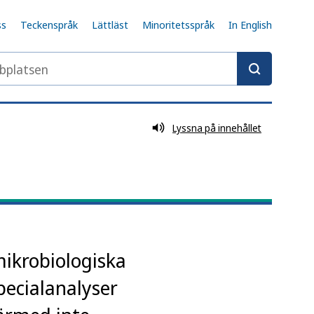
ss
Teckenspråk
Lättläst
Minoritetsspråk
In English
latsen
Lyssna på innehållet
mikrobiologiska
pecialanalyser