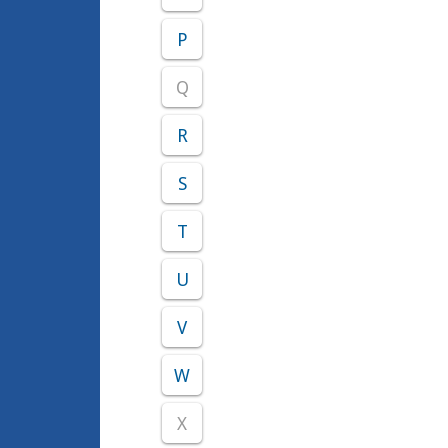
P
Q
R
S
T
U
V
W
X