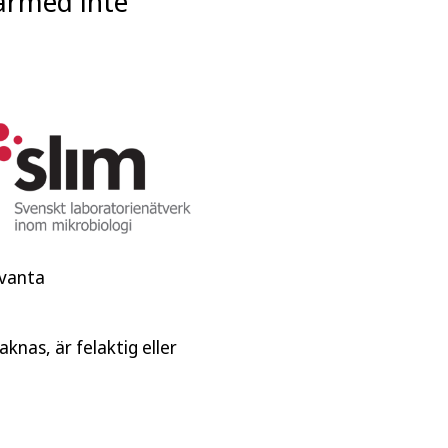
därmed inte
evanta
knas, är felaktig eller