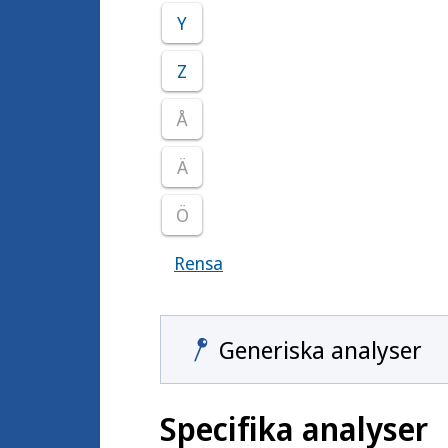
Y
Z
Å
Ä
Ö
Rensa
Visar samtliga smittoämnen
Generiska analyser
Specifika analyser