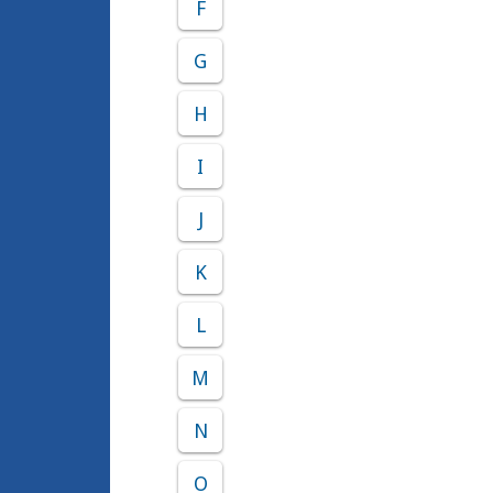
F
G
H
I
J
K
L
M
N
O