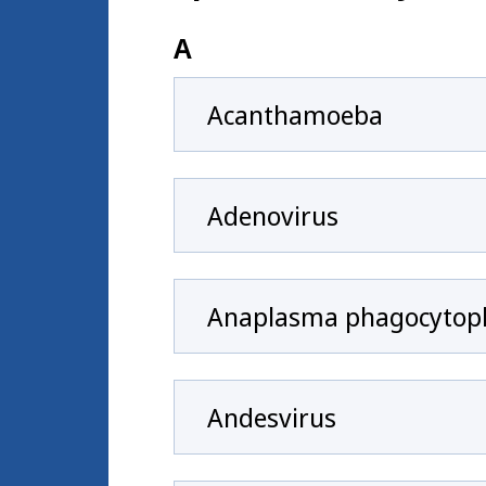
A
Acanthamoeba
Adenovirus
Anaplasma phagocytop
Andesvirus