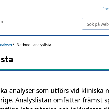
Pre
Sök på webbp
nalyser
Nationell analyslista
ista
ska analyser som utförs vid kliniska 
erige. Analyslistan omfattar främst s