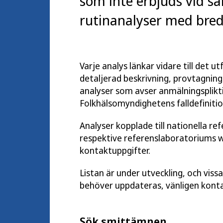
som inte erbjuds vid sa
rutinanalyser med bred 
Varje analys länkar vidare till det 
detaljerad beskrivning, provtagnings
analyser som avser anmälningsplikti
Folkhälsomyndighetens falldefinitio
Analyser kopplade till nationella re
respektive referenslaboratoriums 
kontaktuppgifter.
Listan är under utveckling, och viss
behöver uppdateras, vänligen kont
Sök smittämnen