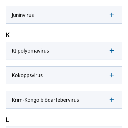
Juninvirus
K
KI polyomavirus
Kokoppsvirus
Krim-Kongo blödarfebervirus
L