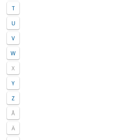
T
U
V
W
X
Y
Z
Å
Ä