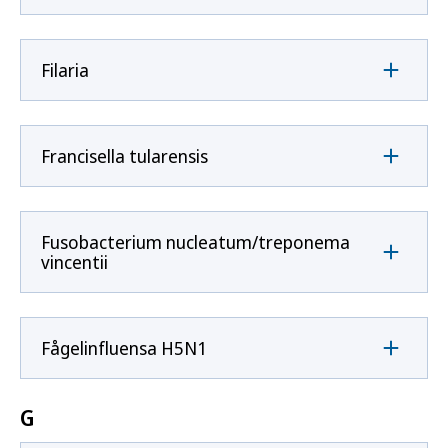
Filaria
Francisella tularensis
Fusobacterium nucleatum/treponema
vincentii
Fågelinfluensa H5N1
G