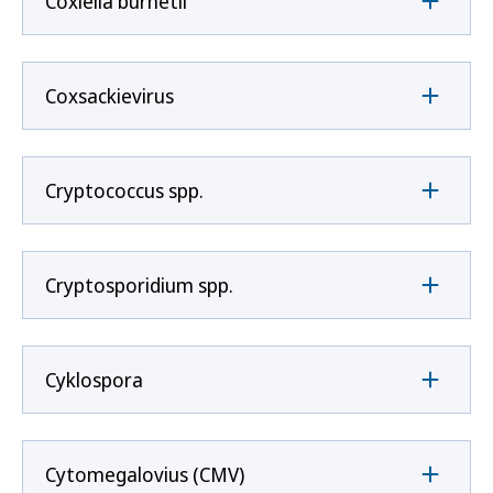
Coxíella burnetii
Coxsackievirus
Cryptococcus spp.
Cryptosporidium spp.
Cyklospora
Cytomegalovius (CMV)