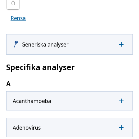
Ö
Rensa
Visar samtliga smittoämnen
Generiska analyser
Specifika analyser
A
Acanthamoeba
Adenovirus