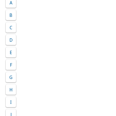
A
B
C
D
E
F
G
H
I
J