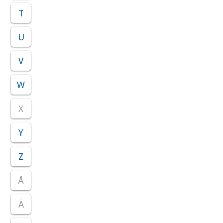
T
U
V
W
X
Y
Z
Å
Ä