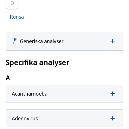
Ö
Rensa
Visar samtliga smittoämnen
Generiska analyser
Specifika analyser
A
Acanthamoeba
Adenovirus