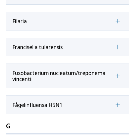
Filaria
Francisella tularensis
Fusobacterium nucleatum/treponema
vincentii
Fågelinfluensa H5N1
G