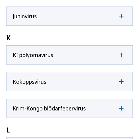
Juninvirus
K
KI polyomavirus
Kokoppsvirus
Krim-Kongo blödarfebervirus
L