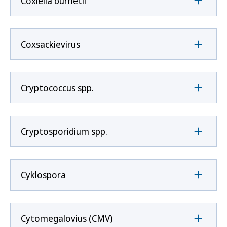
Coxíella burnetii
Coxsackievirus
Cryptococcus spp.
Cryptosporidium spp.
Cyklospora
Cytomegalovius (CMV)