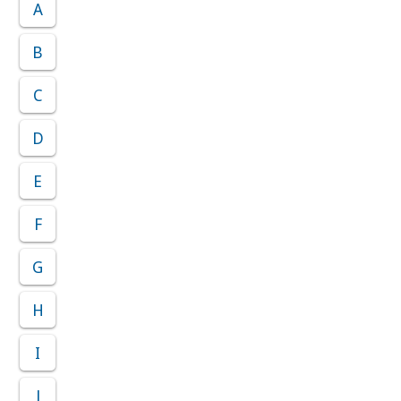
A
B
C
D
E
F
G
H
I
J