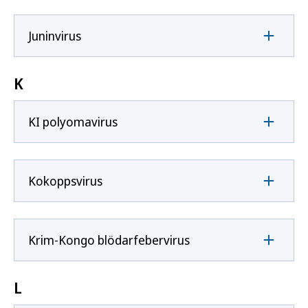
Juninvirus
K
KI polyomavirus
Kokoppsvirus
Krim-Kongo blödarfebervirus
L