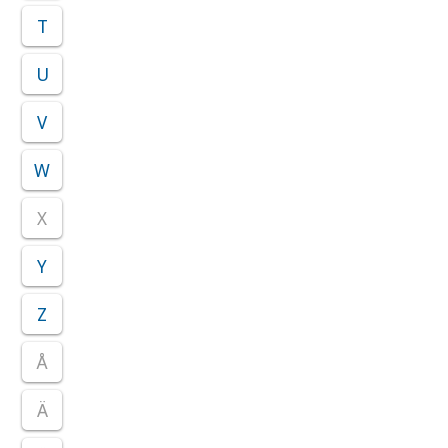
T
U
V
W
X
Y
Z
Å
Ä