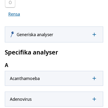
Ö
Rensa
Visar samtliga smittoämnen
Generiska analyser
Specifika analyser
A
Acanthamoeba
Adenovirus