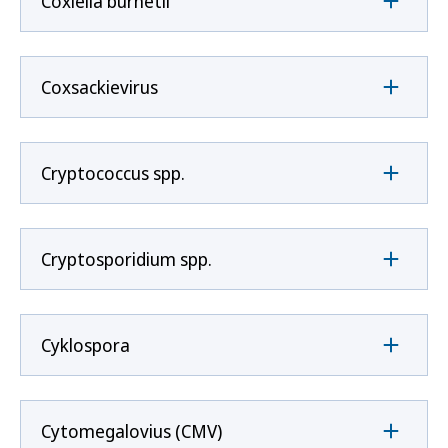
Coxíella burnetii
Coxsackievirus
Cryptococcus spp.
Cryptosporidium spp.
Cyklospora
Cytomegalovius (CMV)