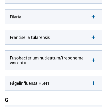
Filaria
Francisella tularensis
Fusobacterium nucleatum/treponema
vincentii
Fågelinfluensa H5N1
G