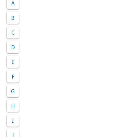
A
B
C
D
E
F
G
H
I
J