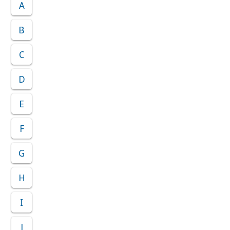
A
B
C
D
E
F
G
H
I
J