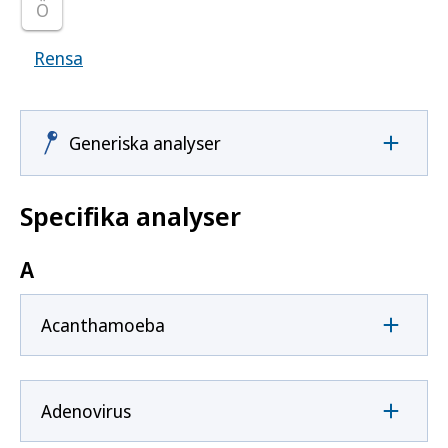
Ö
Rensa
Visar samtliga smittoämnen
Generiska analyser
Specifika analyser
A
Acanthamoeba
Adenovirus