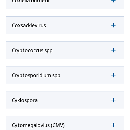
Coxíella burnetii
Coxsackievirus
Cryptococcus spp.
Cryptosporidium spp.
Cyklospora
Cytomegalovius (CMV)