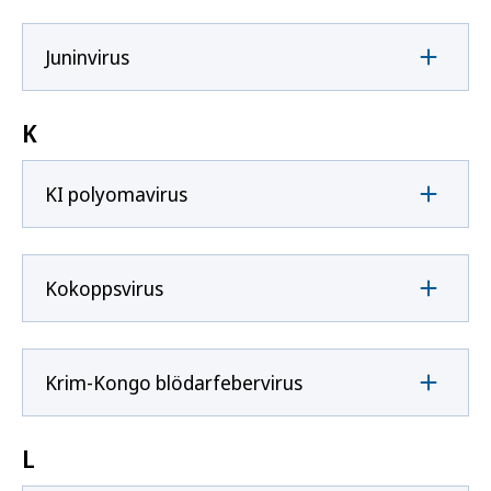
Juninvirus
K
KI polyomavirus
Kokoppsvirus
Krim-Kongo blödarfebervirus
L