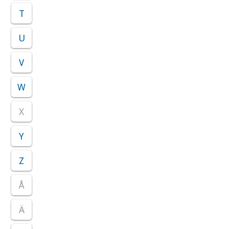
T
U
V
W
X
Y
Z
Å
Ä