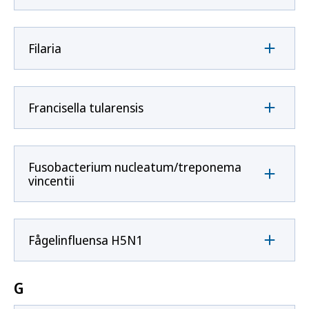
Filaria
Francisella tularensis
Fusobacterium nucleatum/treponema
vincentii
Fågelinfluensa H5N1
G