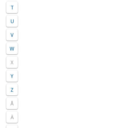
T
U
V
W
X
Y
Z
Å
Ä