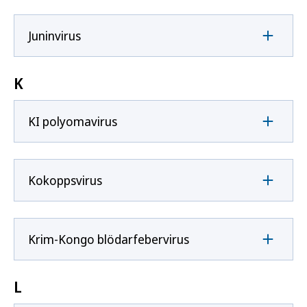
Juninvirus
K
KI polyomavirus
Kokoppsvirus
Krim-Kongo blödarfebervirus
L