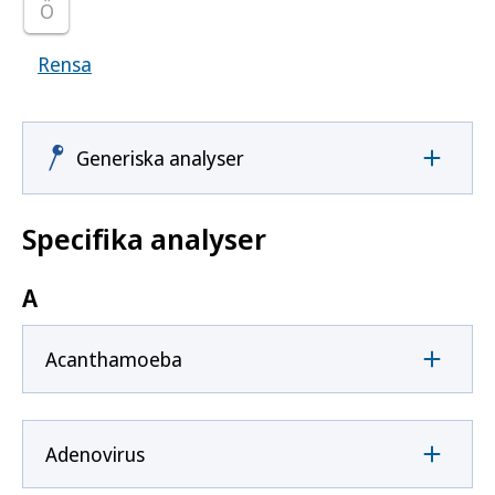
Ö
Rensa
Visar samtliga smittoämnen
Generiska analyser
Specifika analyser
A
Acanthamoeba
Adenovirus