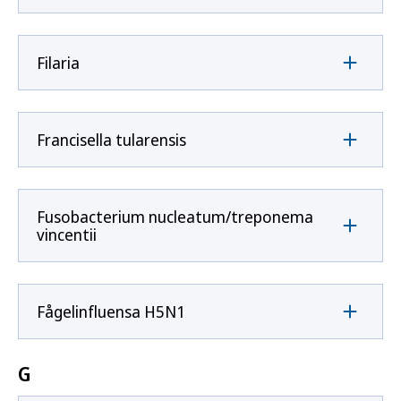
Filaria
Francisella tularensis
Fusobacterium nucleatum/treponema
vincentii
Fågelinfluensa H5N1
G