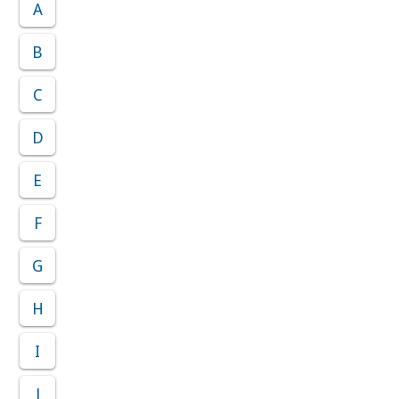
A
B
C
D
E
F
G
H
I
J