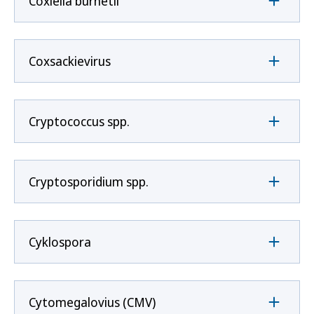
Coxíella burnetii
Coxsackievirus
Cryptococcus spp.
Cryptosporidium spp.
Cyklospora
Cytomegalovius (CMV)