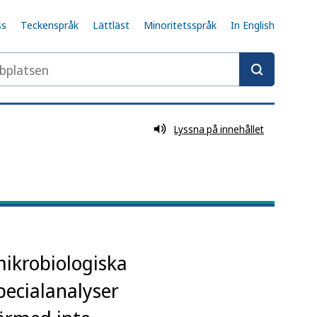
ss
Teckenspråk
Lättläst
Minoritetsspråk
In English
latsen
Lyssna på innehållet
mikrobiologiska
pecialanalyser