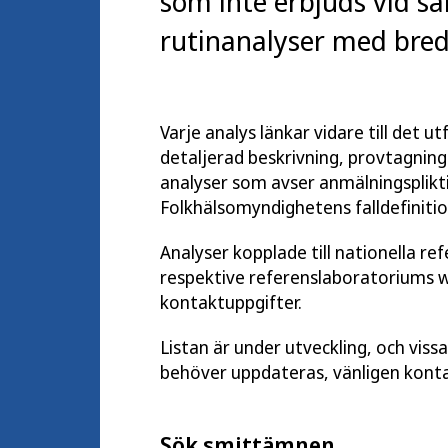
som inte erbjuds vid sa
rutinanalyser med bred 
Varje analys länkar vidare till det 
detaljerad beskrivning, provtagnings
analyser som avser anmälningsplikti
Folkhälsomyndighetens falldefinitio
Analyser kopplade till nationella re
respektive referenslaboratoriums 
kontaktuppgifter.
Listan är under utveckling, och viss
behöver uppdateras, vänligen kont
Sök smittämnen