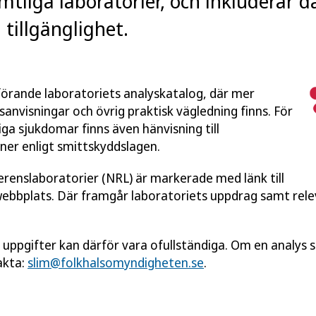
mtliga laboratorier, och inkluderar 
tillgänglighet.
utförande laboratoriets analyskatalog, där mer
anvisningar och övrig praktisk vägledning finns. För
ga sjukdomar finns även hänvisning till
ner enligt smittskyddslagen.
ferenslaboratorier (NRL) är markerade med länk till
webbplats. Där framgår laboratoriets uppdrag samt rel
a uppgifter kan därför vara ofullständiga. Om en analys sa
akta:
slim@folkhalsomyndigheten.se
.