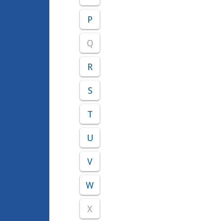
P
Q
R
S
T
U
V
W
X