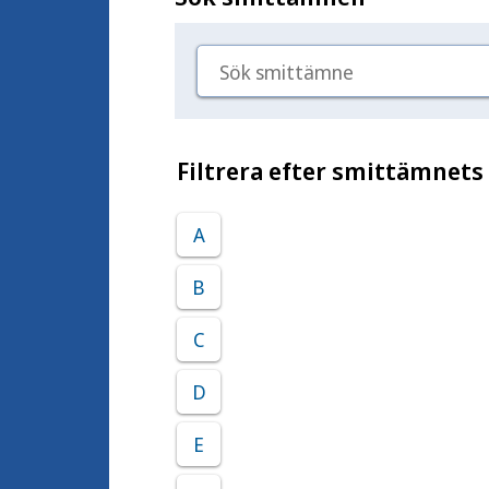
Sök smittämne
Filtrera efter smittämnets
A
B
C
D
E