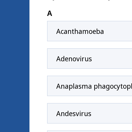
A
Acanthamoeba
Adenovirus
Anaplasma phagocytop
Andesvirus