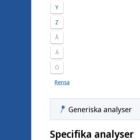
Y
Z
Å
Ä
Ö
Rensa
Visar samtliga smittoämnen
Generiska analyser
Specifika analyser