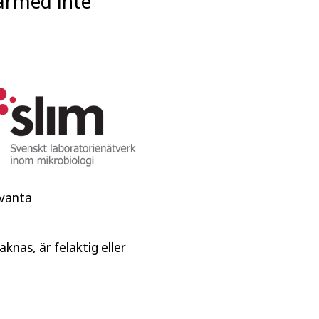
därmed inte
evanta
knas, är felaktig eller