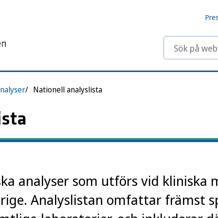
Pre
Sök på webbp
nalyser
Nationell analyslista
ista
ska analyser som utförs vid kliniska 
erige. Analyslistan omfattar främst s