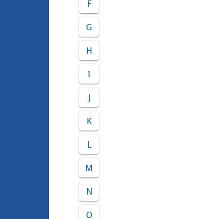
F
G
H
I
J
K
L
M
N
O