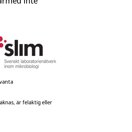
därmed inte
evanta
knas, är felaktig eller