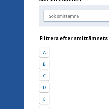
Sök smittämne
Filtrera efter smittämnets
A
B
C
D
E