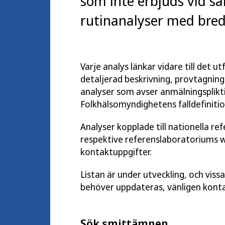
som inte erbjuds vid sa
rutinanalyser med bred 
Varje analys länkar vidare till det 
detaljerad beskrivning, provtagnings
analyser som avser anmälningsplikti
Folkhälsomyndighetens falldefinitio
Analyser kopplade till nationella re
respektive referenslaboratoriums 
kontaktuppgifter.
Listan är under utveckling, och viss
behöver uppdateras, vänligen kont
Sök smittämnen