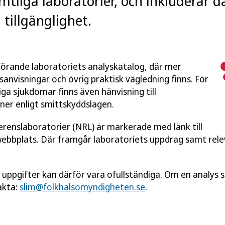
mtliga laboratorier, och inkluderar 
tillgänglighet.
utförande laboratoriets analyskatalog, där mer
anvisningar och övrig praktisk vägledning finns. För
ga sjukdomar finns även hänvisning till
ner enligt smittskyddslagen.
ferenslaboratorier (NRL) är markerade med länk till
webbplats. Där framgår laboratoriets uppdrag samt rel
a uppgifter kan därför vara ofullständiga. Om en analys sa
akta:
slim@folkhalsomyndigheten.se
.