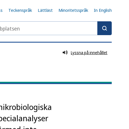
ss
Teckenspråk
Lättläst
Minoritetsspråk
In English
latsen
Lyssna på innehållet
mikrobiologiska
pecialanalyser