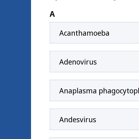
A
Acanthamoeba
Adenovirus
Anaplasma phagocytop
Andesvirus