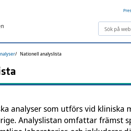
Pre
Sök på webbp
nalyser
Nationell analyslista
ista
ska analyser som utförs vid kliniska 
erige. Analyslistan omfattar främst s