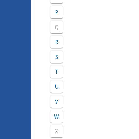
P
Q
R
S
T
U
V
W
X