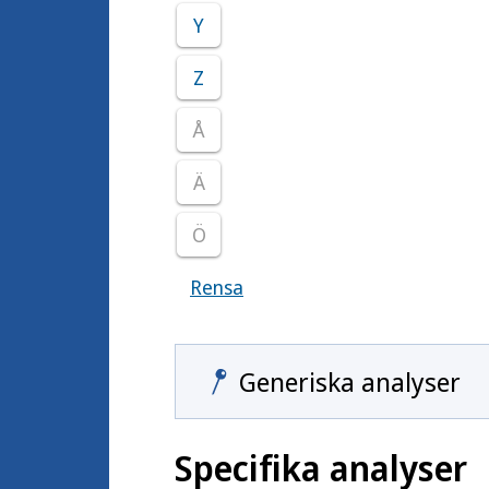
Y
Z
Å
Ä
Ö
Rensa
Visar samtliga smittoämnen
Generiska analyser
Specifika analyser