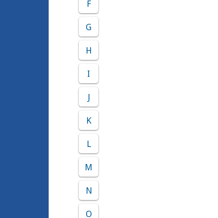
F
G
H
I
J
K
L
M
N
O