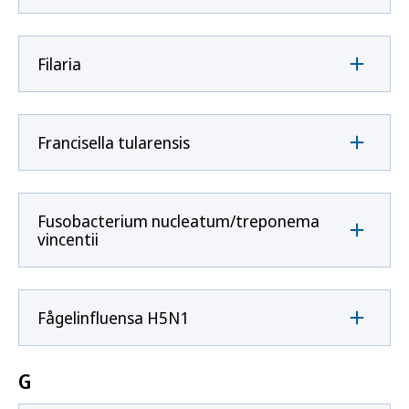
Filaria
Francisella tularensis
Fusobacterium nucleatum/treponema
vincentii
Fågelinfluensa H5N1
G