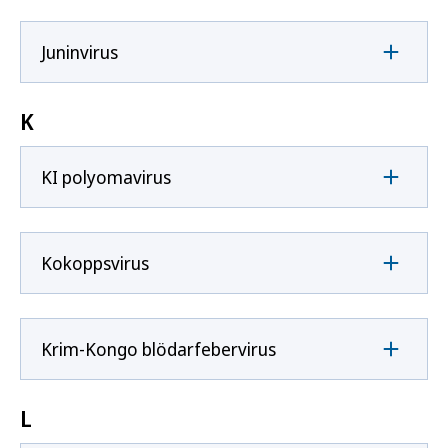
Juninvirus
K
KI polyomavirus
Kokoppsvirus
Krim-Kongo blödarfebervirus
L