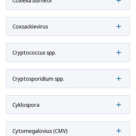
Coxíella burnetii
Coxsackievirus
Cryptococcus spp.
Cryptosporidium spp.
Cyklospora
Cytomegalovius (CMV)