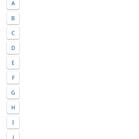
A
B
C
D
E
F
G
H
I
J