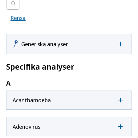
Ö
Rensa
Visar samtliga smittoämnen
Generiska analyser
Specifika analyser
A
Acanthamoeba
Adenovirus