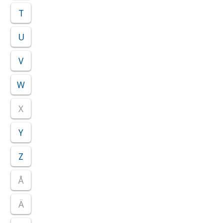
T
U
V
W
X
Y
Z
Å
Ä