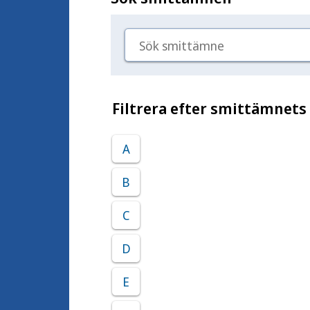
Sök smittämne
Filtrera efter smittämnets
A
B
C
D
E