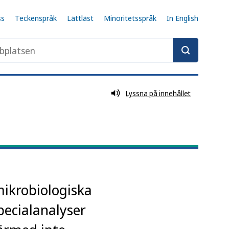
ss
Teckenspråk
Lättläst
Minoritetsspråk
In English
latsen
Lyssna på innehållet
mikrobiologiska
pecialanalyser