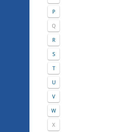
P
Q
R
S
T
U
V
W
X