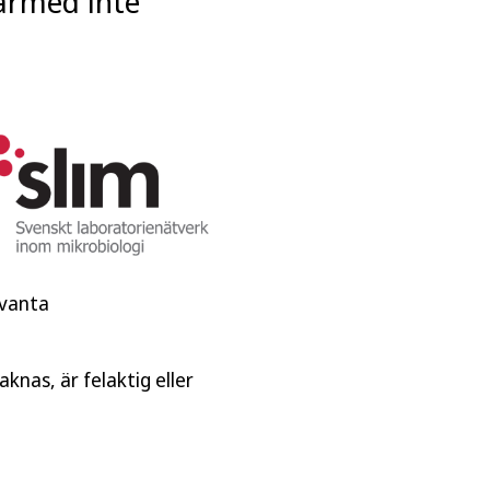
därmed inte
evanta
knas, är felaktig eller