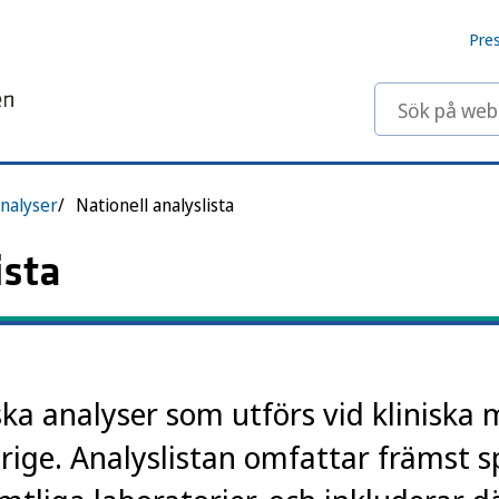
Pre
Sök på webbp
nalyser
Nationell analyslista
ista
ska analyser som utförs vid kliniska 
erige. Analyslistan omfattar främst s