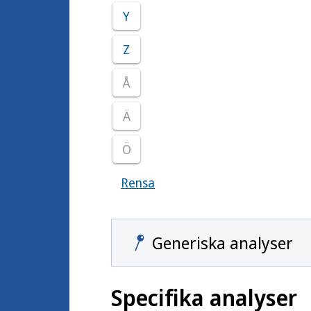
Y
Z
Å
Ä
Ö
Rensa
Visar samtliga smittoämnen
Generiska analyser
Specifika analyser