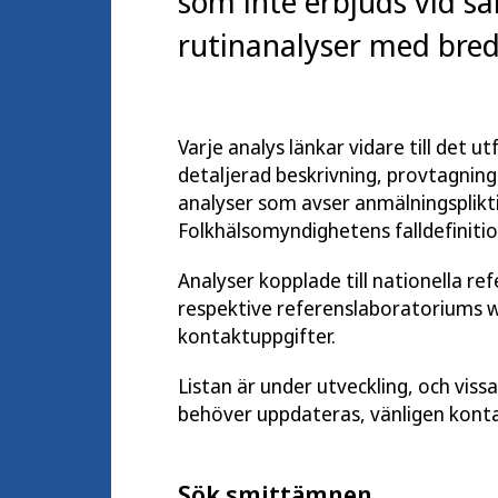
som inte erbjuds vid sa
rutinanalyser med bred 
Varje analys länkar vidare till det 
detaljerad beskrivning, provtagnings
analyser som avser anmälningsplikti
Folkhälsomyndighetens falldefinitio
Analyser kopplade till nationella re
respektive referenslaboratoriums 
kontaktuppgifter.
Listan är under utveckling, och viss
behöver uppdateras, vänligen kont
Sök smittämnen