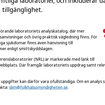
mtliga laboratorier, och inkluderar 
tillgänglighet.
utförande laboratoriets analyskatalog, där mer
anvisningar och övrig praktisk vägledning finns. För
ga sjukdomar finns även hänvisning till
ner enligt smittskyddslagen.
ferenslaboratorier (NRL) är markerade med länk till
webbplats. Där framgår laboratoriets uppdrag samt rel
a uppgifter kan därför vara ofullständiga. Om en analys sa
akta:
slim@folkhalsomyndigheten.se
.