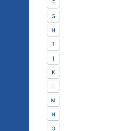
F
G
H
I
J
K
L
M
N
O