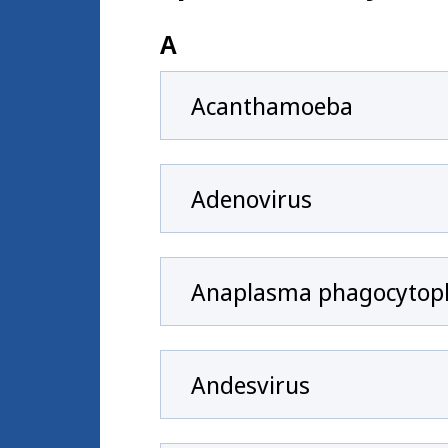
A
Acanthamoeba
Adenovirus
Anaplasma phagocytop
Andesvirus