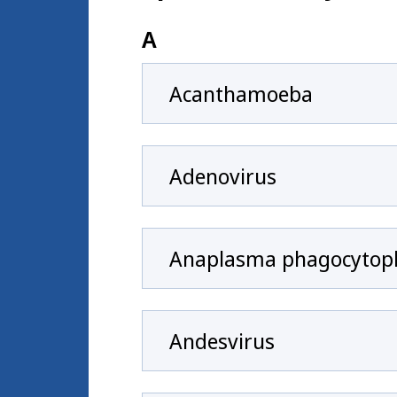
A
Acanthamoeba
Adenovirus
Anaplasma phagocytop
Andesvirus