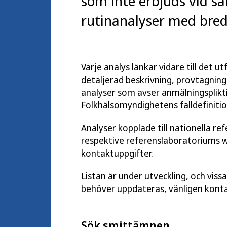
som inte erbjuds vid sa
rutinanalyser med bred 
Varje analys länkar vidare till det 
detaljerad beskrivning, provtagnings
analyser som avser anmälningsplikti
Folkhälsomyndighetens falldefinitio
Analyser kopplade till nationella re
respektive referenslaboratoriums 
kontaktuppgifter.
Listan är under utveckling, och viss
behöver uppdateras, vänligen kont
Sök smittämnen