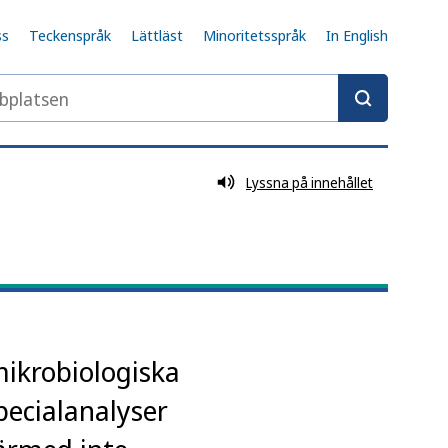
ss
Teckenspråk
Lättläst
Minoritetsspråk
In English
latsen
Lyssna på innehållet
mikrobiologiska
pecialanalyser