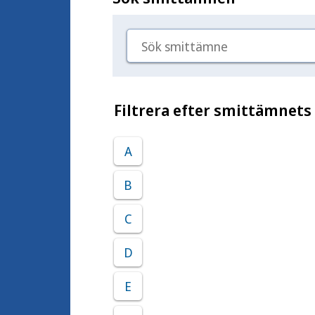
Sök smittämne
Filtrera efter smittämnets
A
B
C
D
E