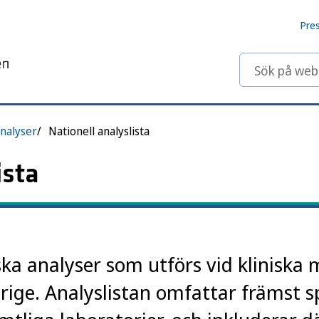
Pre
Sök på webbp
nalyser
Nationell analyslista
ista
ska analyser som utförs vid kliniska 
erige. Analyslistan omfattar främst s