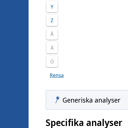
Y
Z
Å
Ä
Ö
Rensa
Visar samtliga smittoämnen
Generiska analyser
Specifika analyser