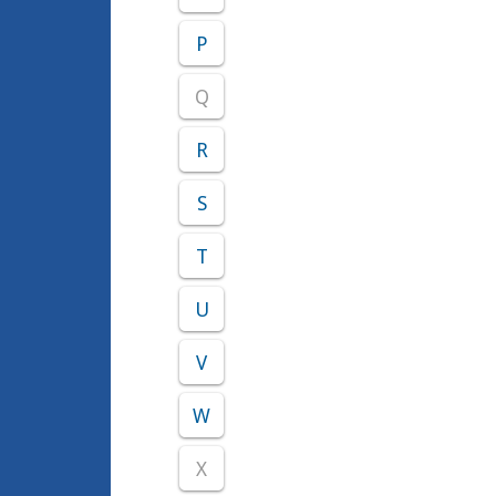
P
Q
R
S
T
U
V
W
X