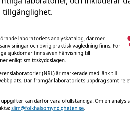
mtliga laboratorier, och inkluderar 
tillgänglighet.
utförande laboratoriets analyskatalog, där mer
anvisningar och övrig praktisk vägledning finns. För
ga sjukdomar finns även hänvisning till
ner enligt smittskyddslagen.
ferenslaboratorier (NRL) är markerade med länk till
webbplats. Där framgår laboratoriets uppdrag samt rel
a uppgifter kan därför vara ofullständiga. Om en analys sa
akta:
slim@folkhalsomyndigheten.se
.