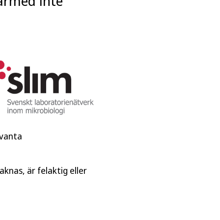
därmed inte
evanta
knas, är felaktig eller